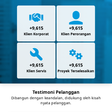
+
9,925
+
9,925
Klien Korporat
Klien Perorangan
+
9,925
+
9,925
Klien Servis
Proyek Terselesaikan
Testimoni Pelanggan
Dibangun dengan keandalan, didukung oleh kisah
nyata pelanggan.