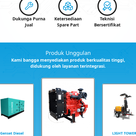
Dukunga Purna
Ketersediaan
Teknisi
Jual
Spare Part
Bersertifikat
Produk Unggulan
Kami bangga menyediakan produk berkualitas tinggi,
didukung oleh layanan terintegrasi.
Genset Diesel
LIGHT TOWE