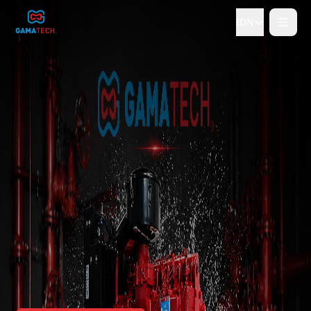
IDN
Tidak
Ya