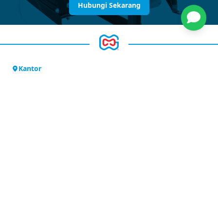
Hubungi Sekarang
Kantor
Jl. Outer Ringroad
Ruko Sedayu Square Blok M No. 65
Cengkareng – Jakarta Barat,
Indonesia
Kontak
02129402051
info@gamatech.co.id
08119888152
Gudang
PT. Gayamakmur Techno Nusantara Warehouse
Jl. Kapuk Poglar No.47, RT.4/RW.4, Kapuk, Kecamatan
Cengkareng, Jakarta Barat
Tautan Cepat