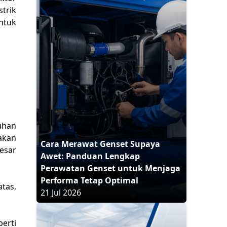
trik
ntuk
uhan
akan
Cara Merawat Genset Supaya
esar
Awet: Panduan Lengkap
Perawatan Genset untuk Menjaga
Performa Tetap Optimal
atas,
21 Jul 2026
perti