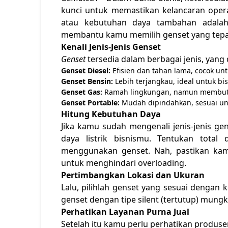
kunci untuk memastikan kelancaran opera
atau kebutuhan daya tambahan adal
membantu kamu memilih genset yang tepat
Kenali Jenis-Jenis Genset
Genset
tersedia dalam berbagai jenis, yan
Genset Diesel:
Efisien dan tahan lama, cocok un
Genset Bensin:
Lebih terjangkau, ideal untuk bi
Genset Gas:
Ramah lingkungan, namun membutuh
Genset Portable:
Mudah dipindahkan, sesuai un
Hitung Kebutuhan Daya
Jika kamu sudah mengenali jenis-jenis g
daya listrik bisnismu. Tentukan tota
menggunakan genset. Nah, pastikan ka
untuk menghindari overloading.
Pertimbangkan Lokasi dan Ukuran
Lalu, pilihlah genset yang sesuai dengan 
genset dengan tipe silent (tertutup) mung
Perhatikan Layanan Purna Jual
Setelah itu kamu perlu perhatikan produse