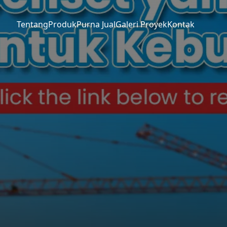
Tentang
Produk
Purna Jual
Galeri Proyek
Kontak
Tidak
Ya