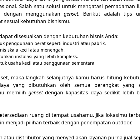
sional. Salah satu solusi untuk mengatasi pemadaman lis
ah dengan menggunakan
genset
. Berikut adalah tips u
 sesuai kebutuhan bisnismu.
g dapat disesuaikan dengan kebutuhan bisnis Anda:
tuk penggunaan berat seperti industri atau pabrik.
snis skala kecil atau menengah.
kan instalasi yang lebih kompleks.
tuk usaha kecil atau penggunaan sementara.
enset, maka langkah selanjutnya kamu harus hitung kebut
l daya yang dibutuhkan oleh semua perangkat yang 
mu memilih
genset
dengan kapasitas daya sedikit lebih b
ketersediaan ruang di tempat usahamu. Jika lokasimu terb
kin menjadi pilihan terbaik dengan penempatan outdoor.
n atau distributor yang menyediakan layanan purna jual se