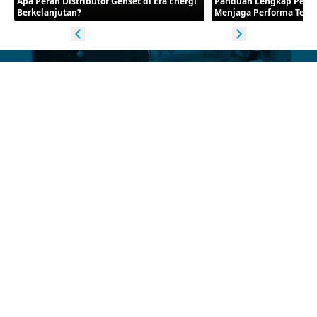
Apa Peran Distributor Genset di Era Energi
Panduan Lengkap Peraw
Berkelanjutan?
Menjaga Performa Teta
Punya pertanyaan tentang produk kami?
Silakan hubungi kami dan dapatkan penawaran terbaik
khusus untuk Anda!
Hubungi Sekarang
Kantor
Jl. Outer Ringroad
Ruko Sedayu Square Blok M No. 65
Cengkareng – Jakarta Barat,
Indonesia