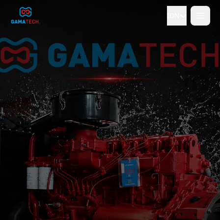
IDN
Tidak
Ya