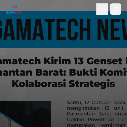
IDN
Tidak
Ya