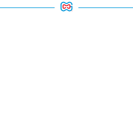
Kantor
Jl. Outer Ringroad
Ruko Sedayu Square Blok M No. 65
Cengkareng – Jakarta Barat,
Indonesia
Kontak
02129402051
info@gamatech.co.id
08119888152
Gudang
PT. Gayamakmur Techno Nusantara Warehouse
Jl. Kapuk Poglar No.47, RT.4/RW.4, Kapuk, Kecamatan
Cengkareng, Jakarta Barat
Tautan Cepat
Tentang Kami
Produk
Galeri