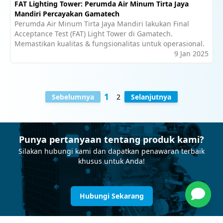
FAT Lighting Tower: Perumda Air Minum Tirta Jaya
Mandiri Percayakan Gamatech
Perumda Air Minum Tirta Jaya Mandiri lakukan Final
Acceptance Test (FAT) Light Tower di Gamatech.
Memastikan kualitas & fungsionalitas untuk operasional.
9 Jan 2025
1
Sebelumnya
2
Selanjutnya
Punya pertanyaan tentang produk kami?
Silakan hubungi kami dan dapatkan penawaran terbaik
khusus untuk Anda!
Hubungi Sekarang